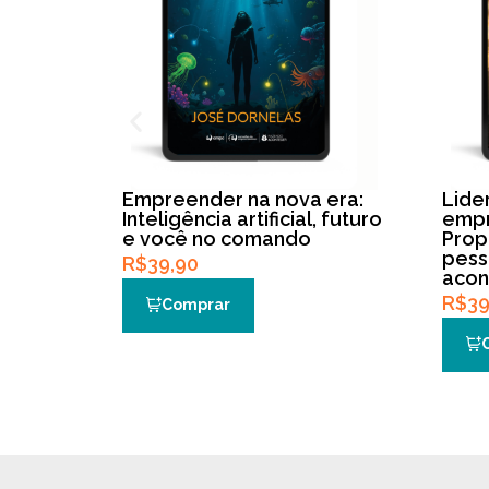
Empreender na nova era:
Lide
Inteligência artificial, futuro
empr
e você no comando
Propó
pess
R$
39,90
acon
R$
39
Comprar