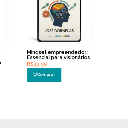
Mindset empreendedor:
Empree
Essencial para visionários
Inteligê
o
e você
R$
39,90
R$
39,9
Comprar
Co